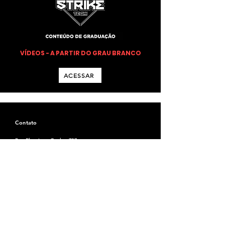
VÍDEOS - A PARTIR DO GRAU BRANCO
ACESSAR
Contato
Rua Eleosippo Cunha, 737
Bela Vista, Teixeira de Freitas - Bahia, Brasil
Email: striketx1
@gmail.com
Tel:
(73) 99183-1090
Horário
Seg-Sex:
06:00 - 21:00
Sábado / Domingo:
Horários especiais