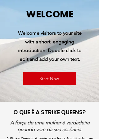
WELCOME
Welcome visitors to your site
with a short, engaging
introduction. Double click to
edit and add your own text.
Start Now
O QUE É A STRIKE QUEENS?
A força de uma mulher é verdadeira
quando vem da sua essência.
A Strike Queens é onde essa força é cultivada – no