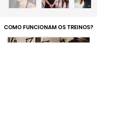
COMO FUNCIONAM OS TREINOS?
Turma 100% feminina –
Ambiente acolhedor e
motivador.
3 vezes por semana –
Para quem busca
consistência e evolução.
Duração de 1 hora –
Aquecimento + Técnica +
Treino Prático + Alongamento.
Sem necessidade de experiência prévia –