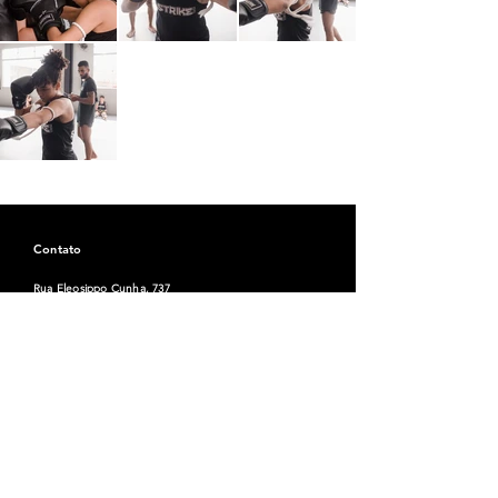
Contato
Rua Eleosippo Cunha, 737
Bela Vista, Teixeira de Freitas - Bahia, Brasil
Email: striketx1
@gmail.com
Tel:
(73) 99183-1090
Horário
Seg-Sex:
06:00 - 21:00
Sábado / Domingo:
Horários especiais