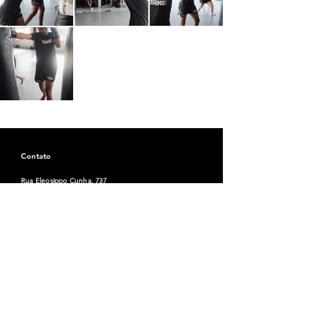
Contato
Rua Eleosippo Cunha, 737
Bela Vista, Teixeira de Freitas - Bahia, Brasil
Email: striketx1
@gmail.com
Tel:
(73) 99183-1090
Horário
Seg-Sex:
06:00 - 21:00
Sábado / Domingo:
Horários especiais