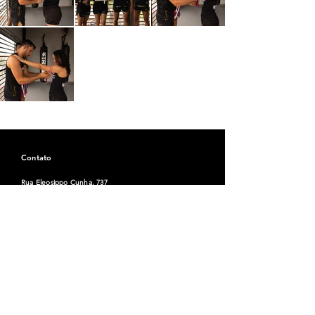
Contato
Rua Eleosippo Cunha, 737
Bela Vista, Teixeira de Freitas - Bahia, Brasil
Email: striketx1
@gmail.com
Tel:
(73) 99183-1090
Horário
Seg-Sex:
06:00 - 21:00
Sábado / Domingo:
Horários especiais